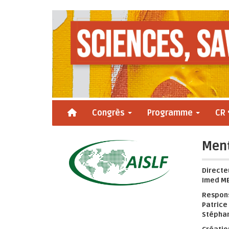
Accueil
Congrès
Programme
CR 
Ment
Directe
Imed ME
Respons
Patrice
Stéphan