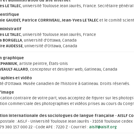
n et administration du site internet
es LE TALEC
, université Toulouse Jean Jaurès, France. Secrétaire général 
ientifique
ie GAUDET, Patrice CORRIVEAU, Jean-Yves LE TALEC
et le comité scien
ministratif
es LE TALEC
, université Toulouse Jean Jaurès, France
a BORGELLA
, université d'Ottawa, Canada
re AUDESSE
, université d'Ottawa, Canada
n graphique
EPHANIUK
, artiste peintre, États-Unis
AVEAULT-ALLARD
, concepteur et designer web, Gatineau, Canada
aphies et vidéo
té d'Ottawa. Musée canadien de l'histoire à Gatineau. Droits réservés.
l'image
ication contraire de votre part, vous acceptez de figurer sur les photog
tion commerciale des photographies et vidéos prises au cours du Congrès
tion internationale des sociologues de langue française - AISLF C
postale : AISLF - Université Toulouse Jean Jaurès - 31058 Toulouse cedex 
379 380 157 000 22 - Code APE : 7220 Z - Courriel :
aislf@aislf.org