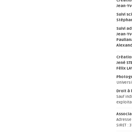
Créatio
Jean-Yv
Suivi sc
Stéphan
Suivi ad
Jean-Yv
Paulian
Alexand
Créatio
Jené ST
Félix L
Photogr
Universi
Droit à 
Sauf ind
exploita
Associa
Adresse 
SIRET : 